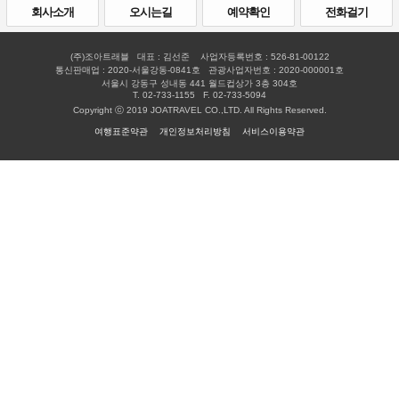
회사소개
오시는길
예약확인
전화걸기
(주)조아트래블 대표 : 김선준 사업자등록번호 : 526-81-00122
통신판매업 : 2020-서울강동-0841호 관광사업자번호 : 2020-000001호
서울시 강동구 성내동 441 월드컵상가 3층 304호
T. 02-733-1155 F. 02-733-5094
Copyright ⓒ 2019 JOATRAVEL CO.,LTD. All Rights Reserved.
여행표준약관
개인정보처리방침
서비스이용약관