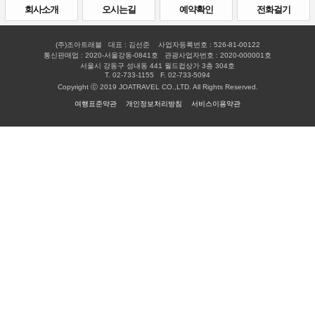
회사소개
오시는길
예약확인
전화걸기
(주)조아트래블 대표 : 김선준 사업자등록번호 : 526-81-00122
통신판매업 : 2020-서울강동-0841호 관광사업자번호 : 2020-000001호
서울시 강동구 성내동 441 월드컵상가 3층 304호
T. 02-733-1155 F. 02-733-5094
Copyright ⓒ 2019 JOATRAVEL CO.,LTD. All Rights Reserved.
여행표준약관
개인정보처리방침
서비스이용약관